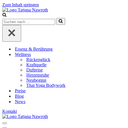
Zum Inhalt springen
Suchen
nach …
Essenz & Berührung
Wellness
Rückenglück
Kraftquelle
Duftreise
Herzensruhe
Neubeginn
Thai Yoga Bodywork
Preise
Blog
News
Kontakt
Navigationsmenü