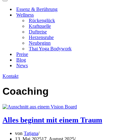
Navigationsmenü
Essenz & Berührung
Wellness
Rückenglück
Kraftquelle
Duftreise
Herzensruhe
Neubeginn
Thai Yoga Bodywork
Preise
Blog
News
Kontakt
Coaching
Alles beginnt mit einem Traum
von
Tatjana
13. Mai 2025
17. August 2025