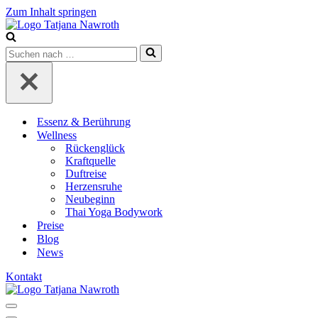
Zum Inhalt springen
Suchen
nach …
Essenz & Berührung
Wellness
Rückenglück
Kraftquelle
Duftreise
Herzensruhe
Neubeginn
Thai Yoga Bodywork
Preise
Blog
News
Kontakt
Navigationsmenü