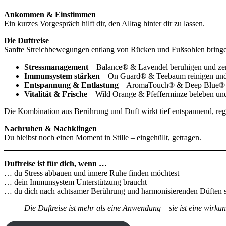
Ankommen & Einstimmen
Ein kurzes Vorgespräch hilft dir, den Alltag hinter dir zu lassen.
Die Duftreise
Sanfte Streichbewegungen entlang von Rücken und Fußsohlen bringen 
Stressmanagement
– Balance® & Lavendel beruhigen und zen
Immunsystem stärken
– On Guard® & Teebaum reinigen und
Entspannung & Entlastung
– AromaTouch® & Deep Blue® f
Vitalität & Frische
– Wild Orange & Pfefferminze beleben und
Die Kombination aus Berührung und Duft wirkt tief entspannend, regul
Nachruhen & Nachklingen
Du bleibst noch einen Moment in Stille – eingehüllt, getragen.
Duftreise ist für dich, wenn …
… du Stress abbauen und innere Ruhe finden möchtest
… dein Immunsystem Unterstützung braucht
… du dich nach achtsamer Berührung und harmonisierenden Düften 
Die Duftreise ist mehr als eine Anwendung – sie ist eine wirku