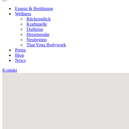
Navigationsmenü
Essenz & Berührung
Wellness
Rückenglück
Kraftquelle
Duftreise
Herzensruhe
Neubeginn
Thai Yoga Bodywork
Preise
Blog
News
Kontakt